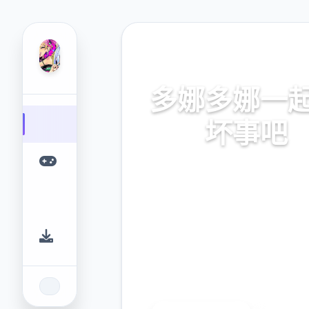
🌊 热门推荐
多娜多娜一
坏事吧
官方中文，中文下载，中文入
网入口，最新版下载，攻
9.4
2.3M
评分
下载