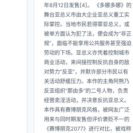
年8月12日发售[4]。 《多娜多娜》的
多
舞台亚总义市由大企业亚总义重工实
际掌控。当地市民若得罪亚总义，或
被单方面认为犯了法，便会成为“非正
规”，面临不能享用公共服务甚至强迫
劳动的下场。亚总义亦凭着控制城市
商业活动，来间接控制反抗自身的敌
对势力“反亚”，并默许部分市民以有
关活动舒缓压力。本作的主角阿熊乃
反亚组织“那由多”的二号人物，负责
经营卖淫活动，并决意反抗亚总义。
本作具有赛博朋克风格，被网友广泛
用来与同时期发售但评价褒贬不一的
《赛博朋克2077》进行对比，被戏称