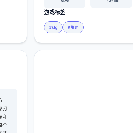
挑战
励机制
游戏标签
#slg
#策略
安全下载 多娜多娜一起
方
做坏事吧
路打
完整版游戏，免费体验
法和
每个
2.3M+
4.9/5
900K+