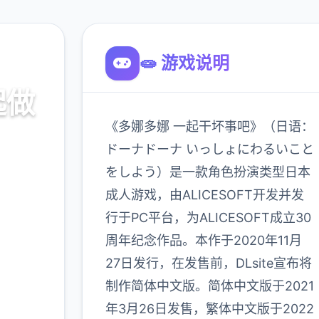
🧫 游戏说明
起做
《多娜多娜 一起干坏事吧》（日语：
ドーナドーナ いっしょにわるいこと
をしよう）是一款角色扮演类型日本
口，官
成人游戏，由ALICESOFT开发并发
略
行于PC平台，为ALICESOFT成立30
周年纪念作品。本作于2020年11月
900K
27日发行，在发售前，DLsite宣布将
玩家
制作简体中文版。简体中文版于2021
年3月26日发售，繁体中文版于2022