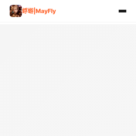
蜉蝣|MayFly