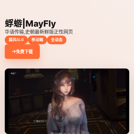
蜉蝣|MayFly
华语传输,史朝最新鲜版正性网页
国风SLG
移动端
全动态
免费下载