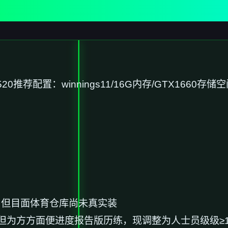
520
​推荐配置​
​：winnings11/16G内存/GTX1660
​存储空
戏，但目面体育仓库尚未真实装
但为方方面便进度报告版历练，现调整为人士员级级≥1