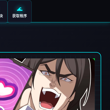
🌊
块
获取程序