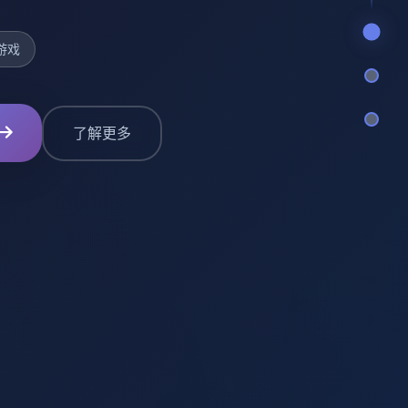
游戏
了解更多