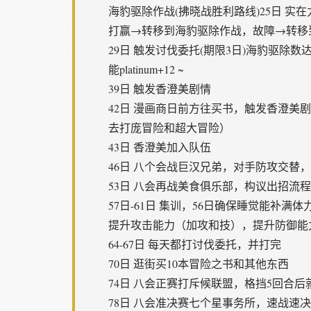
海豹驱除作战(拂晓战胜利路线)25日 实在
打赢→转移到海豹驱除作战，故障→转移
29日 触发讨伐委托(期限3日)海豹驱除数达
能platinum+12 ~
39日 触发香澄美剧情
42日 漫画商日前方往买书，触发香澄
去打庞冒险和超大冒险）
43日 香澄美加入队伍
46日 八个会战巨汉兄弟，对手防攻交替
53日 八会再战美食俱乐部，构议出招流
57日-61日 集训，56日确保睡觉能补满
提升攻击能力（加攻和技），提升防御能
64-67日 每天都打讨伐委托，并打完
70日 逛街买10本冒险之书和其他东西
74日 八会正赛打斥候联盟，格挡5回合
78日 八会准决赛七个星事务所，速战速