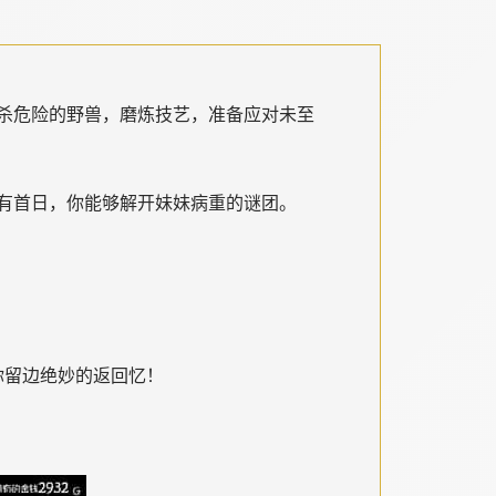
杀危险的野兽，磨炼技艺，准备应对未至
有首日，你能够解开妹妹病重的谜团。
你留边绝妙的返回忆！