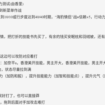
力测试(由香里)
到新菜单作战
到10/10或行步度达到40/40时期，“海豹情侣”战※信赖+5，行
美剧情，把打折的技能书先买了，有余的钱买安眠枕和羽绒被，还
，这边可以攻防对应着打
程：加奈平a，香澄美开技能，男主开大，香澄美开技能，男主开
体力，状态尽量拉到满
力（加防和毅），提升技能能力（加智和技能点），提升元气（
后就好打了，也可以直接莽
决，拖到后面对手加攻击难打