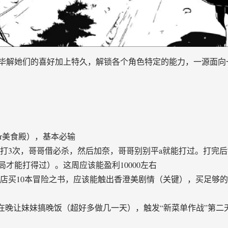
毕解她们的喜好加上特久，解锁各个角色特定的能力，一源面向
cr美食殿），基本必输
奈打3次，哥哥借必杀，然后加奈，哥哥别别平a就能打过。打完
周目开局才能打得过）。这周应该能盈利10000左右
书店买10本冒险之书，应该能触出香澄美剧情（关键），买足够的
25日在晚让妹妹搞晚饭（超好多做几一天），触发“新菜单作战”第