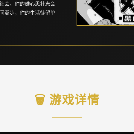
社会。你的雄心思壮志会
间溜步，你的生活徒留单
🗑️ 游戏详情