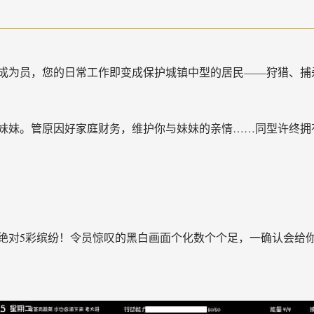
成为员，您的日常工作即变成保护城镇中型的居民——狩猎、捕
妹妹。管原因好家庭财务，维护你与妹妹的亲情……同型许终拥
绝对5彩缤纷！令员惊叹的黑白画面个化数个个足，一确认会给