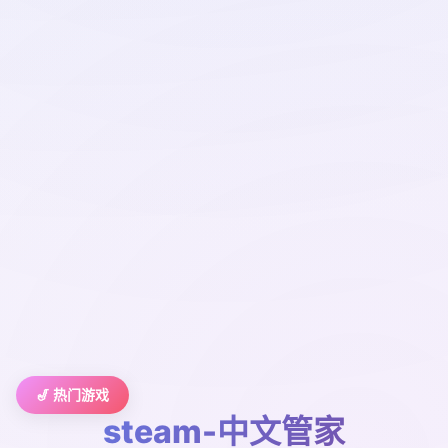
🎷 热门游戏
steam-中文管家