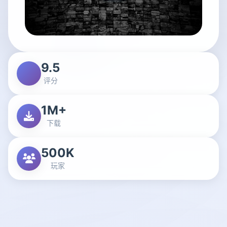
9.5
评分
1M+
下载
500K
玩家