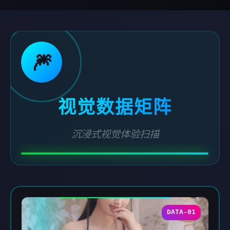
🎆
视觉数据矩阵
沉浸式视觉体验扫描
DATA-01