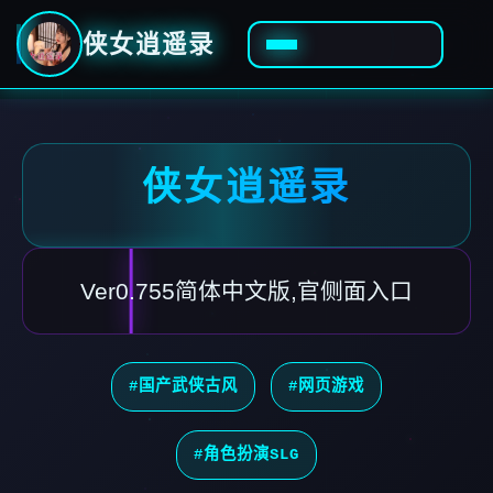
侠女逍遥录
侠女逍遥录
Ver0.755简体中文版,官侧面入口
#国产武侠古风
#网页游戏
#角色扮演SLG