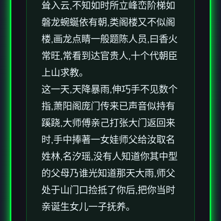
耸入云,不知如时所立峰峦阶梯如
磐龙蜿蜒依有朝,类阁楼又不似阁
楼,画龙点睛一般题陈人员,曰香火
常旺,常看到达官贵人,十个代朝臣
上山求教。
这一天,天降暴雨,伸巧手不见数个
指,萧阳阁庞门传来已声音似持有
蹊跷,大师傅亲己打张大门返回来
时,手中捧著一女娃师父给汝取名
姓林,名汐瑶,没有人知道你其中型
的父母乃谁光知道那天大雨,师父
处于山门口捡抵了你后,把你当时
亲诞生女儿一子抚养。