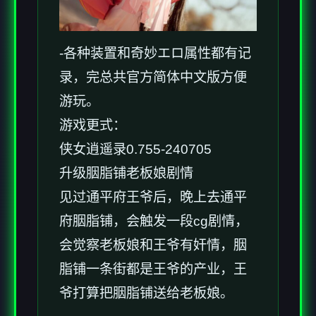
-各种装置和奇妙エロ属性都有记
录，完总共官方简体中文版方便
游玩。
游戏更式：
侠女逍遥录0.755-240705
升级胭脂铺老板娘剧情
见过通平府王爷后，晚上去通平
府胭脂铺，会触发一段cg剧情，
会觉察老板娘和王爷有奸情，胭
脂铺一条街都是王爷的产业，王
爷打算把胭脂铺送给老板娘。