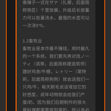
像锤子一式在ザナ（扎娜，后面简
称铁匠）个里放展，升级后长按蓄
力可以批量浇水，最强的水壶可以
一次浇5*5。
1.2畜牧业
畜牧业是本作最不赚钱，用时最久
的一个系统。我们要先奔对找ノー
ティ（诺蒂，后面简称建造筑师）
建好鸡舍/牛棚，レトリー（莱特
莉，后面简称狗狗）就会送我们一
只鸡/牛，每天刷毛说话增加它的
好感度，成年动物就会给我们产
蛋/奶。因为我们后期制作的很大
量料理都需要用到蛋奶，所以非必