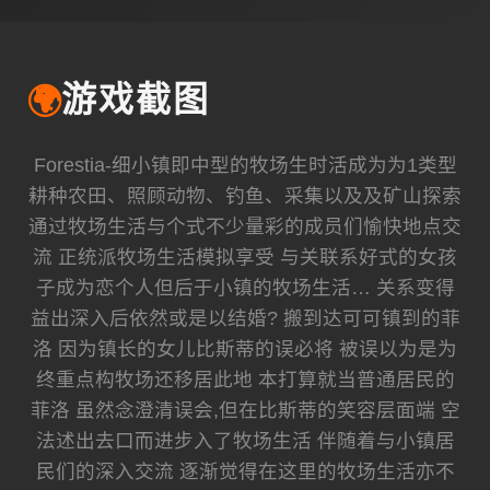
🌍
游戏截图
Forestia-细小镇即中型的牧场生时活成为为1类型
耕种农田、照顾动物、钓鱼、采集以及及矿山探索
通过牧场生活与个式不少量彩的成员们愉快地点交
流 正统派牧场生活模拟享受 与关联系好式的女孩
子成为恋个人但后于小镇的牧场生活… 关系变得
益出深入后依然或是以结婚? 搬到达可可镇到的菲
洛 因为镇长的女儿比斯蒂的误必将 被误以为是为
终重点构牧场还移居此地 本打算就当普通居民的
菲洛 虽然念澄清误会,但在比斯蒂的笑容层面端 空
法述出去口而进步入了牧场生活 伴随着与小镇居
民们的深入交流 逐渐觉得在这里的牧场生活亦不