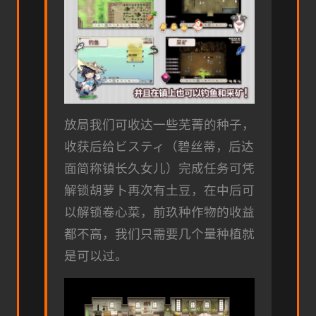
放局我们可收达一些芜菁的种子，
收获后给ビスティ（碧丝蒂，后达
面简称镇长久女儿）完成任务可凭
解锁胡萝卜再次有土豆，在中后可
以解锁卷心菜，前玖种作物的收益
都不高，我们只需要几个量种植就
是可以过。