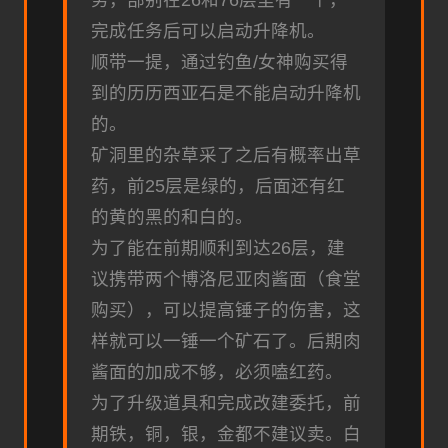
务，部别在26和76层里有一个，
完成任务后可以启动升降机。
顺带一提，通过钓鱼/女神购买得
到的历历西亚石是不能启动升降机
的。
矿洞里的杂草采了之后有概率出草
药，前25层是绿的，后面还有红
的黄的黑的和白的。
为了能在前期顺利到达26层，建
议携带两个博洛尼亚肉酱面（食堂
购买），可以提高锤子的伤害，这
样就可以一锤一个矿石了。后期肉
酱面的加成不够，必须嗑红药。
为了升级道具和完成改建委托，前
期铁，铜，银，金都不建议卖。白