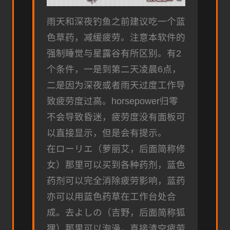
雨天和深夜钓鱼之前建议吃一个蓝
色草药，减缓疲劳。注意本软件的
强制睡觉与星露谷有所区别。有2
个条件，一是到第二天凌晨6点，
二是因为深夜或者雨天过度工作导
致疲劳度过高。horsepower归零
不会导致昏迷，疲劳度没有面板可
以直接显示，但是会有提示。
在ローリエ（萝丽艾，后面简称修
女）那里可以买到各种药剂，蓝色
药剂可以完全消除疲劳影响，蓝药
亦可以用蓝色药草在工作台处合
成。去よしの（吉野，后面简称狐
狸）那里可以泡澡，直接清空疲劳