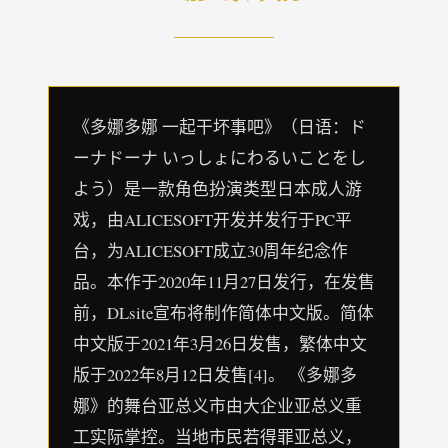
《多娜多娜 一起干坏事吧》（日语：ド
ーナドーナ いっしょにわるいことをし
よう）是一款角色扮演类型日本成人游
戏，由ALICESOFT开发并发行于PC平
台，为ALICESOFT成立30周年纪念作
品。本作于2020年11月27日发行，在发售
前，DLsite宣布将制作简体中文版。简体
中文版于2021年3月26日发售，繁体中文
版于2022年8月12日发售[4]。 《多娜多
娜》的舞台亚总义市由大企业亚总义重
工实际掌控。当地市民若得罪亚总义，