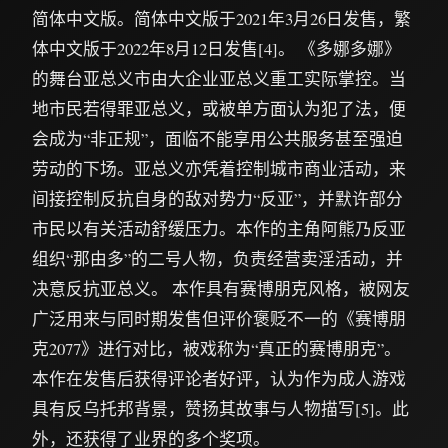
简体中文版。简体中文版于2021年3月26日发售，繁
体中文版于2022年8月12日发售[4]。 《多娜多娜》
的舞台亚总义市由大企业亚总义重工实际掌控。当
地市民若得罪亚总义，或被单方面认为犯了法，便
会成为“非正规”，面临不能享用公共服务甚至强迫
劳动的下场。亚总义亦凭着控制城市商业活动，来
间接控制反抗自身的敌对势力“反亚”，并默许部分
市民以有关活动舒缓压力。本作的主角阿熊乃反亚
组织“那由多”的二号人物，负责经营卖淫活动，并
决意反抗亚总义。 本作具有赛博朋克风格，被网友
广泛用来与同时期发售但评价褒贬不一的《赛博朋
克2077》进行对比，被戏称为“真正的赛博朋克”。
本作在发售后获得评论者好评，认为作为成人游戏
具有反乌托邦背景，赞扬其故事与人物描写[5]。此
外，还获得了业界的多个奖项。