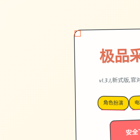
极品
v1.3.1,新式版
电
角色扮演
安全