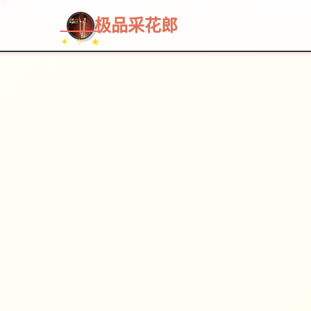
极品采花郎
✦ ✧ ★