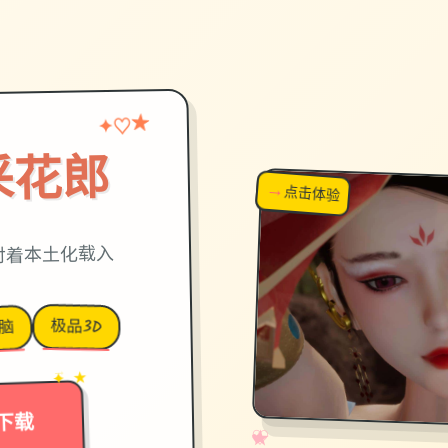
★
♡
✦
采花郎
→
↗
点击体验
超棒！
,官对着本土化载入
极品3D
脑
→
✦ ★
下载
✧
♡
★
♥