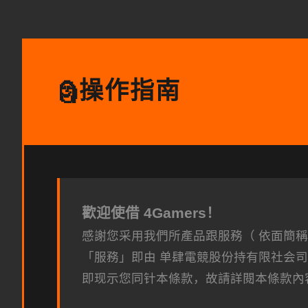
操作指南
🗿
歡迎使借 4Gamers！
感謝您采用我們所產品跟服務（ 依面簡
「服務」即由 单肆電競股份持有限社会司（
即现示您同针本條款，故請詳閱本條款內