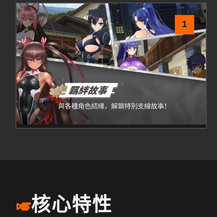
1
核心特性
🎺