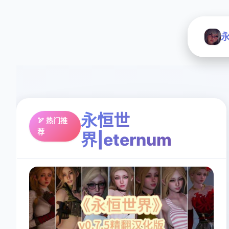
永
永恒世
🏹 热门推
荐
界|eternum