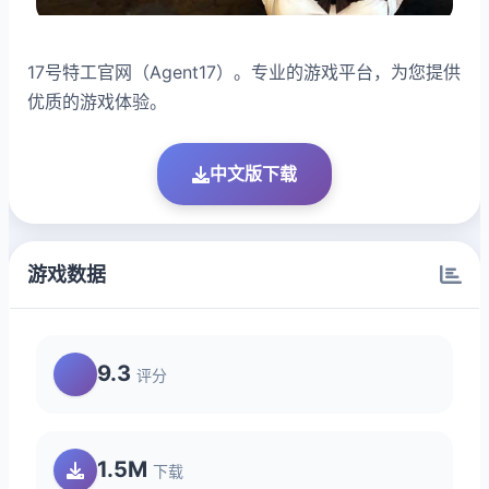
17号特工官网（Agent17）。专业的游戏平台，为您提供
优质的游戏体验。
中文版下载
游戏数据
9.3
评分
1.5M
下载