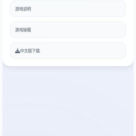
游戏说明
游戏秘籍
中文版下载