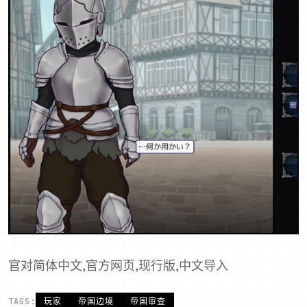
官对简体中文,官方网页,现行版,中文导入
TAGS:
玩家
帝国边境
帝国审查