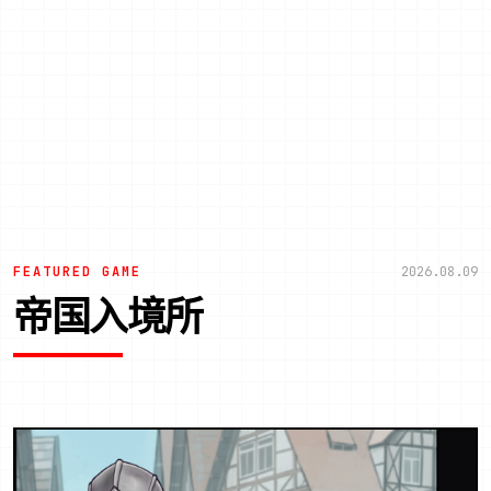
FEATURED GAME
2026.08.09
帝国入境所