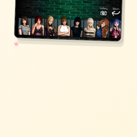
✧
♡
★
♥