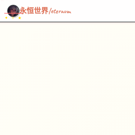
~~~
★
♡
✦
✧
♥
~
→
↗
永恒世界|eternum
✦ ✧ ★