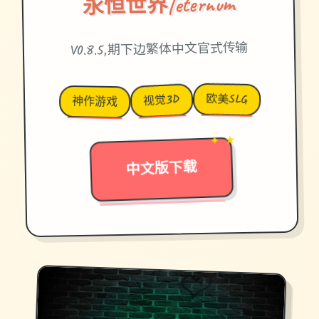
永恒世界|eternum
V0.8.5,期下边繁体中文官式传输
欧美SLG
视觉3D
神作游戏
✦ ★
→
中文版下载