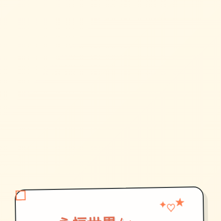
★
✦
♡