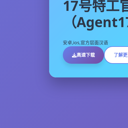
17号特工
（Agent
安卓,ios,官方层面汉语
高速下载
了解更