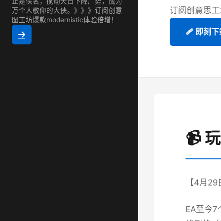
正是侠名，搅动天日下降广势，成为
订阅创意思工
万个人敬仰的大侠。》》》订阅创意
图工坊爆款modernistic体验倍增！
🩹 即刻下
📹 
【4月2
EA至今