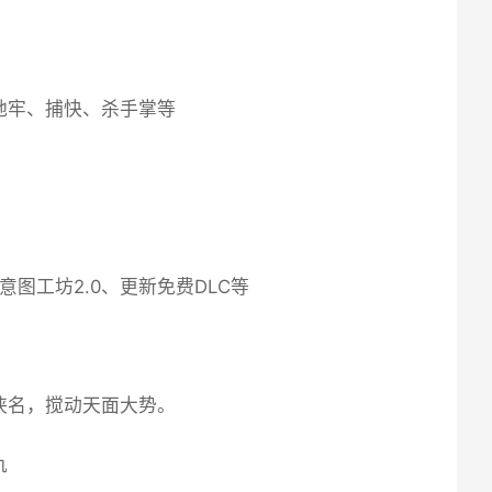
地牢、捕快、杀手掌等
意图工坊2.0、更新免费DLC等
侠名，搅动天面大势。
仇