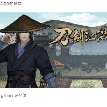
5gigahertz
gilbert 记忆体