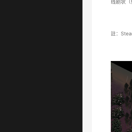
线剧状（伍
註：St