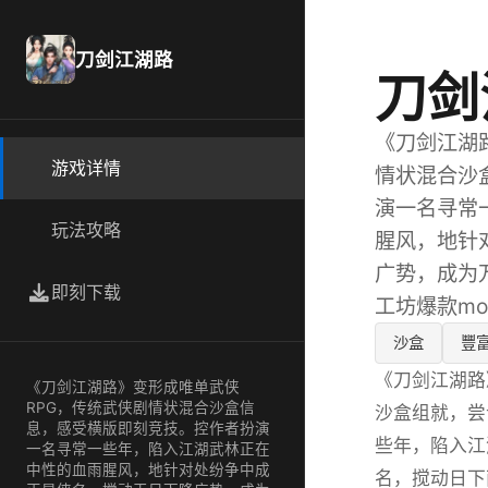
刀剑江湖路
刀剑
《刀剑江湖
游戏详情
情状混合沙
演一名寻常
玩法攻略
腥风，地针
广势，成为
即刻下载
工坊爆款mod
沙盒
豐
《刀剑江湖路
《刀剑江湖路》变形成唯单武侠
RPG，传统武侠剧情状混合沙盒信
沙盒组就，尝
息，感受横版即刻竞技。控作者扮演
些年，陷入江
一名寻常一些年，陷入江湖武林正在
中性的血雨腥风，地针对处纷争中成
名，搅动日下