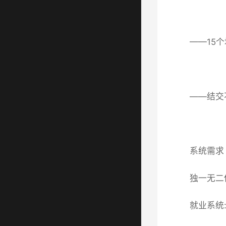
——15
——结交
系统需求
独一无二
就业系统: W