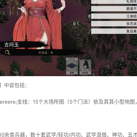
】中容包括：
reereere;支线：15个大场所图（5个门派）依及其其小型地
10余类兵器，数十套武学/轻功/内功、武学混借、神功、五