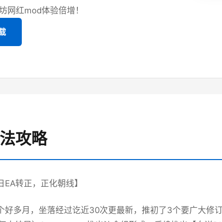
坊网红mod体验倍增！
载
玩法攻略
9日EA转正，正化朝线】
7个好多月，坐落经过讫近30次更最新，推初了3个要广大