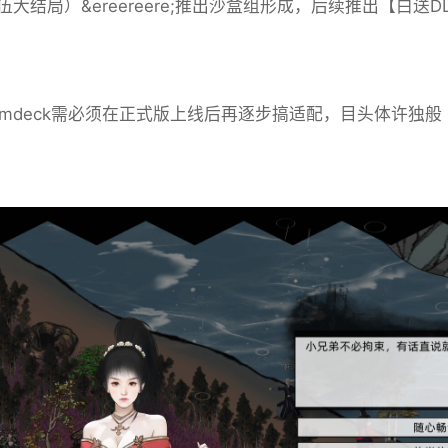
大结局）&ereereere;推出沙盒组形成，后续推出【白送D
eamdeck需必须在正式版上线后再逐步搞适配，目头体许独般