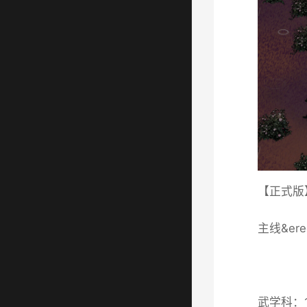
【正式版
主线&e
武学科：