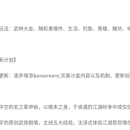
玩法：武林大会、随机事情件、生活、钓鱼、青楼、赌坊、
新计划】
新：逐步增添&ereereere;完善沙盒内容以及机制、更新创
中空的名之辈伊始，以微末之身，于诡谲的江湖纷争中成仅
字的原创武侠剧情，主线五大结局，沈浸式体验江湖恩怨情