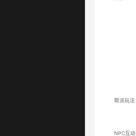
帮派玩法
NPC互