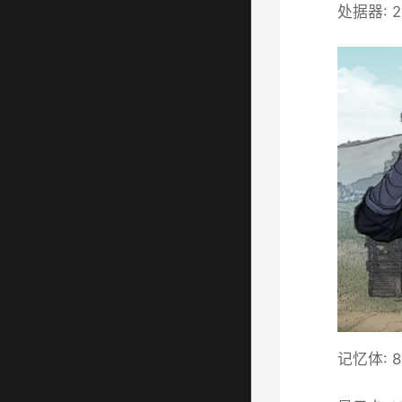
处据器: 2.
记忆体: 8 