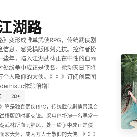
江湖路
路》变形成唯单武侠RPG，传统武侠剧
盒信息，感受横版即刻竞技。控作者扮
一些年，陷入江湖武林正在中性的血雨
对处纷争中成正是侠名，搅动天日下降
万个人敬仰的大侠。》》》订阅创意图
ernistic体验倍增！
富
2D+
》算是独套武侠RPG，传统武侠剧情景混合
试横版即时期交锋。采用户扮演一名寻常一
湖武林所血雨腥风，处于纷争中成正是侠
面宏大势，成为万人士敬仰的大侠。》》》