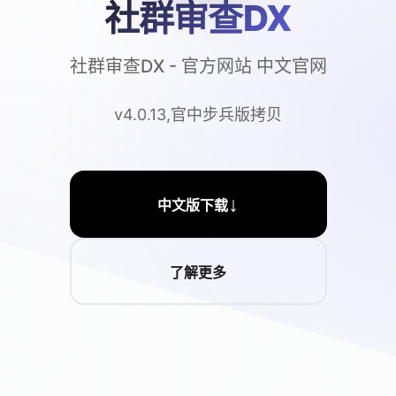
社群审查DX
社群审查DX - 官方网站 中文官网
v4.0.13,官中步兵版拷贝
↓
中文版下载
了解更多