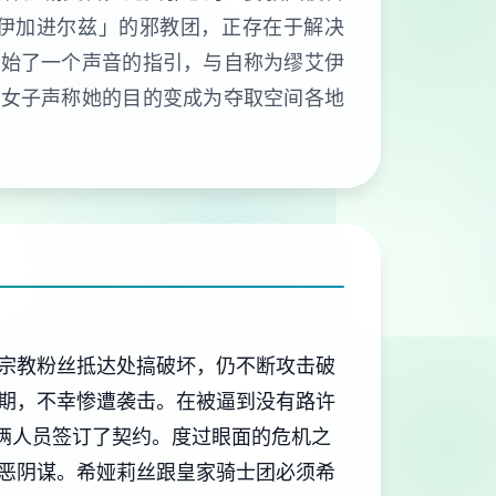
雷伊加进尔兹」的邪教团，正存在于解决
听始了一个声音的指引，与自称为缪艾伊
个女子声称她的目的变成为夺取空间各地
宗教粉丝抵达处搞破坏，仍不断攻击破
期，不幸惨遭袭击。在被逼到没有路许
俩人员签订了契约。度过眼面的危机之
恶阴谋。希娅莉丝跟皇家骑士团必须希