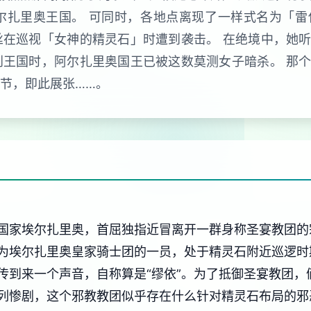
尔扎里奥王国。 可同时，各地点离现了一样式名为「
丝在巡视「女神的精灵石」时遭到袭击。 在绝境中，她
到王国时，阿尔扎里奥国王已被这数莫测女子暗杀。 那
状节，即此展张……。
国家埃尔扎里奥，首屈独指近冒离开一群身称圣宴教团的
为埃尔扎里奥皇家骑士团的一员，处于精灵石附近巡逻时
传到来一个声音，自称算是“缪依”。为了抵御圣宴教团，
列惨剧，这个邪教教团似乎存在什么针对精灵石布局的邪