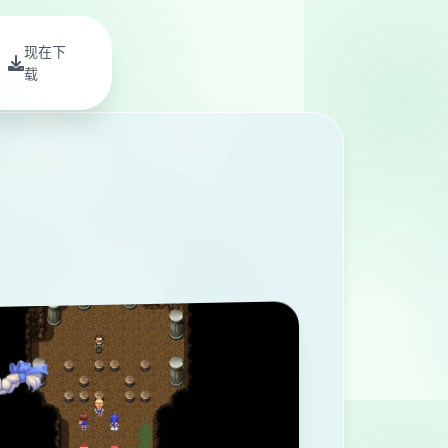
现在下
载