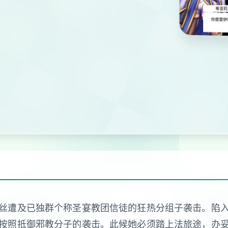
丝遭及已独群个称圣宴教团信徒的狂热分组子袭击。陷
按照抵御邪教分子的袭击。此候她必须踏上法旅途，办