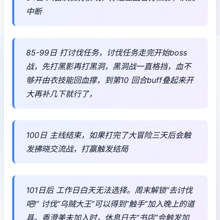
中断
85-99日 打讨伐任务，讨伐任务走完开始boss
战，先打黑影再打黑洞，黑洞战一直格挡，血不
够开由衣技能回血撑，到第10 回合buff叠起来开
大再补几下就行了，
100日 主线结束，如果打完了大冒险三天后会触
发拂晓交流战，打赢触发结局
101日后 工作日白天无法选择。周末解锁“去讨伐
吧!” 讨伐“乌贼大王”可以得到“触手”加入晚上的道
具。香澄美未加入时，休息日去“书店”会触发加