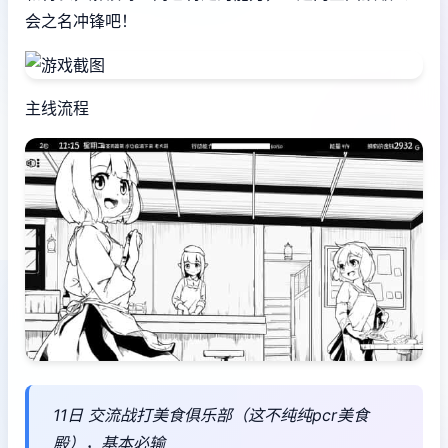
会之名冲锋吧！
主线流程
11日 交流战打美食俱乐部（这不纯纯pcr美食
殿），基本必输