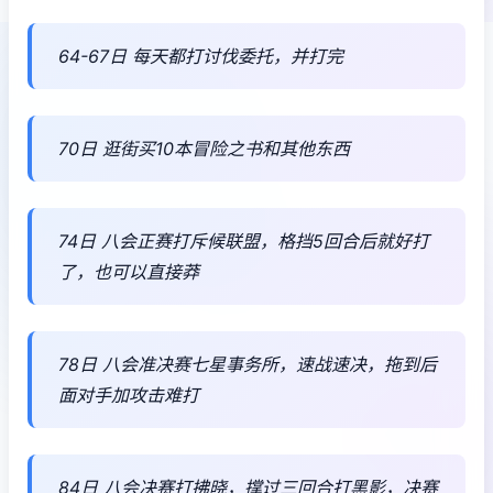
64-67日 每天都打讨伐委托，并打完
70日 逛街买10本冒险之书和其他东西
74日 八会正赛打斥候联盟，格挡5回合后就好打
了，也可以直接莽
78日 八会准决赛七星事务所，速战速决，拖到后
面对手加攻击难打
84日 八会决赛打拂晓，撑过三回合打黑影，决赛