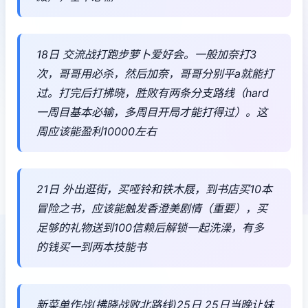
18日 交流战打跑步萝卜爱好会。一般加奈打3
次，哥哥用必杀，然后加奈，哥哥分别平a就能打
过。打完后打拂晓，胜败有两条分支路线（hard
一周目基本必输，多周目开局才能打得过）。这
周应该能盈利10000左右
21日 外出逛街，买哑铃和铁木屐，到书店买10本
冒险之书，应该能触发香澄美剧情（重要），买
足够的礼物送到100信赖后解锁一起洗澡，有多
的钱买一到两本技能书
新菜单作战(拂晓战败北路线)25日 25日当晚让妹