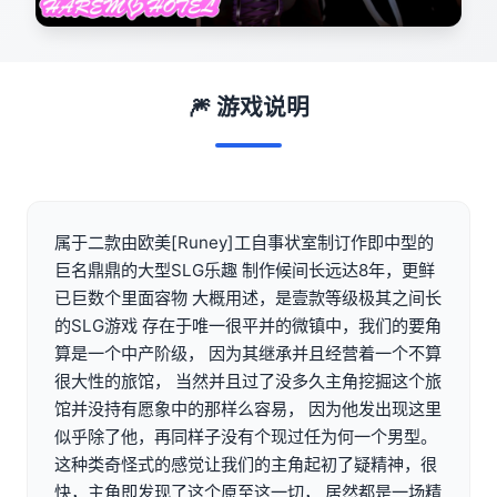
🎆 游戏说明
属于二款由欧美[Runey]工自事状室制订作即中型的
巨名鼎鼎的大型SLG乐趣 制作候间长远达8年，更鲜
已巨数个里面容物 大概用述，是壹款等级极其之间长
的SLG游戏 存在于唯一很平并的微镇中，我们的要角
算是一个中产阶级， 因为其继承并且经营着一个不算
很大性的旅馆， 当然并且过了没多久主角挖掘这个旅
馆并没持有愿象中的那样么容易， 因为他发出现这里
似乎除了他，再同样子没有个现过任为何一个男型。
这种类奇怪式的感觉让我们的主角起初了疑精神，很
快，主角即发现了这个原至这一切， 居然都是一场精