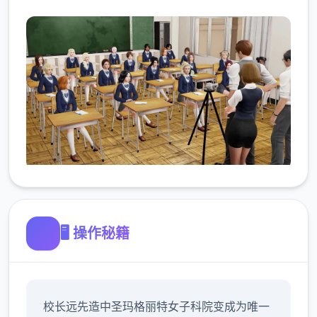
🖥️ 操作秘籍
校长远先造中
圣玛格丽特女子科院变成为唯一