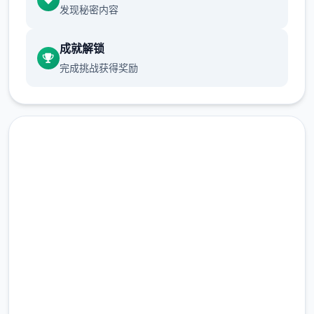
发现秘密内容
成就解锁
完成挑战获得奖励
为过挽救这个眼瞅必须凉的学院，中上头将你
安排过前端往就校长！
中文版下载 校长先生
完整版游戏，免费体验
2.3M+
总下载量
4.9/5